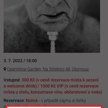
3. 7. 2022 / 18:00
OpenWine Garden, Na Střelnici 48, Olomouc
Vstupné
:
3
00 Kč (v ceně rezervace místa k sezení
a welcome drink) / 1000 Kč VIP (v ceně rezervace
místa u stolu, konzumace vína, občerstvení a voda)
Rezervace
:
Nutná
-
v případě zájmu si lístky
zakoupíte přes náš
eshop.