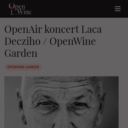
Togg
navi
OpenAir koncert Laca
Decziho / OpenWine
Garden
OPENWINE GARDEN